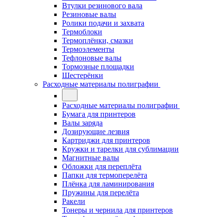
Втулки резинового вала
Резиновые валы
Ролики подачи и захвата
Термоблоки
Термоплёнки, смазки
Термоэлементы
Тефлоновые валы
Тормозные площадки
Шестерёнки
Расходные материалы полиграфии
Расходные материалы полиграфии
Бумага для принтеров
Валы заряда
Дозирующие лезвия
Картриджи для принтеров
Кружки и тарелки для сублимации
Магнитные валы
Обложки для переплёта
Папки для термоперелёта
Плёнка для ламинирования
Пружины для перелёта
Ракели
Тонеры и чернила для принтеров