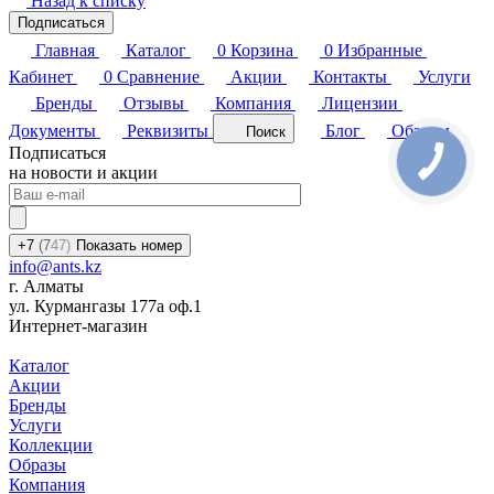
Назад к списку
Подписаться
Главная
Каталог
0
Корзина
0
Избранные
Кабинет
0
Сравнение
Акции
Контакты
Услуги
Бренды
Отзывы
Компания
Лицензии
Документы
Реквизиты
Блог
Обзоры
Поиск
Подписаться
на новости и акции
+7
(7
47)
Показать номер
info@ants.kz
г. Алматы
ул. Курмангазы 177а оф.1
Интернет-магазин
Каталог
Акции
Бренды
Услуги
Коллекции
Образы
Компания