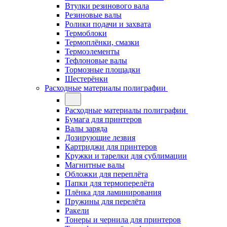
Втулки резинового вала
Резиновые валы
Ролики подачи и захвата
Термоблоки
Термоплёнки, смазки
Термоэлементы
Тефлоновые валы
Тормозные площадки
Шестерёнки
Расходные материалы полиграфии
Расходные материалы полиграфии
Бумага для принтеров
Валы заряда
Дозирующие лезвия
Картриджи для принтеров
Кружки и тарелки для сублимации
Магнитные валы
Обложки для переплёта
Папки для термоперелёта
Плёнка для ламинирования
Пружины для перелёта
Ракели
Тонеры и чернила для принтеров