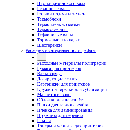
Втулки резинового вала
Резиновые валы
Ролики подачи и захвата
Термоблоки
Термоплёнки, смазки
Термоэлементы
Тефлоновые валы
Тормозные площадки
Шестерёнки
Расходные материалы полиграфии
Расходные материалы полиграфии
Бумага для принтеров
Валы заряда
Дозирующие лезвия
Картриджи для принтеров
Кружки и тарелки для сублимации
Магнитные валы
Обложки для переплёта
Папки для термоперелёта
Плёнка для ламинирования
Пружины для перелёта
Ракели
Тонеры и чернила для принтеров