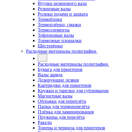
Втулки резинового вала
Резиновые валы
Ролики подачи и захвата
Термоблоки
Термоплёнки, смазки
Термоэлементы
Тефлоновые валы
Тормозные площадки
Шестерёнки
Расходные материалы полиграфии
Расходные материалы полиграфии
Бумага для принтеров
Валы заряда
Дозирующие лезвия
Картриджи для принтеров
Кружки и тарелки для сублимации
Магнитные валы
Обложки для переплёта
Папки для термоперелёта
Плёнка для ламинирования
Пружины для перелёта
Ракели
Тонеры и чернила для принтеров