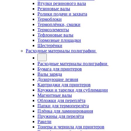
Втулки резинового вала
Резиновые валы
Ролики подачи и захвата
Термоблоки
Термоплёнки, смазки
Термоэлементы
Тефлоновые валы
Тормозные площадки
Шестерёнки
Расходные материалы полиграфии
Расходные материалы полиграфии
Бумага для принтеров
Валы заряда
Дозирующие лезвия
Картриджи для принтеров
Кружки и тарелки для сублимации
Магнитные валы
Обложки для переплёта
Папки для термоперелёта
Плёнка для ламинирования
Пружины для перелёта
Ракели
Тонеры и чернила для принтеров