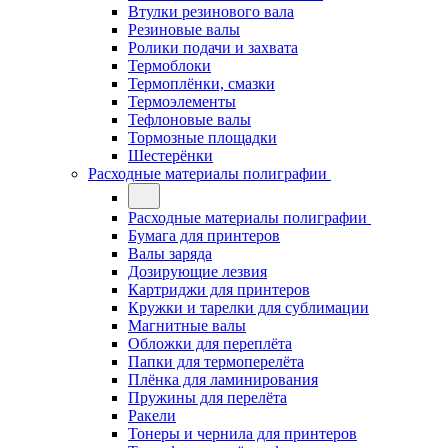
Втулки резинового вала
Резиновые валы
Ролики подачи и захвата
Термоблоки
Термоплёнки, смазки
Термоэлементы
Тефлоновые валы
Тормозные площадки
Шестерёнки
Расходные материалы полиграфии
Расходные материалы полиграфии
Бумага для принтеров
Валы заряда
Дозирующие лезвия
Картриджи для принтеров
Кружки и тарелки для сублимации
Магнитные валы
Обложки для переплёта
Папки для термоперелёта
Плёнка для ламинирования
Пружины для перелёта
Ракели
Тонеры и чернила для принтеров