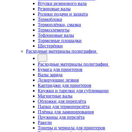
Втулки резинового вала
Резиновые валы
Ролики подачи и захвата
Термоблоки
Термоплёнки, смазки
Термоэлементы
Тефлоновые валы
Тормозные площадки
Шестерёнки
Расходные материалы полиграфии
Расходные материалы полиграфии
Бумага для принтеров
Валы заряда
Дозирующие лезвия
Картриджи для принтеров
Кружки и тарелки для сублимации
Магнитные валы
Обложки для переплёта
Папки для термоперелёта
Плёнка для ламинирования
Пружины для перелёта
Ракели
Тонеры и чернила для принтеров