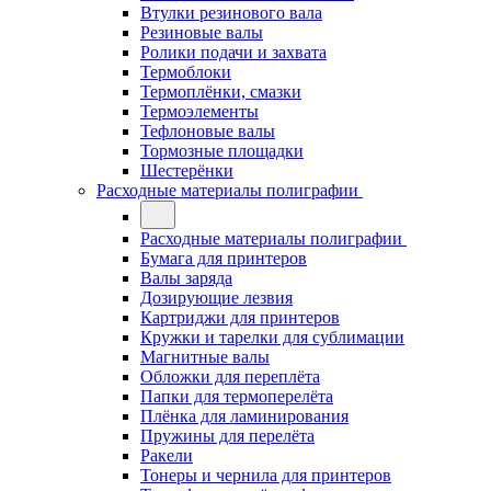
Втулки резинового вала
Резиновые валы
Ролики подачи и захвата
Термоблоки
Термоплёнки, смазки
Термоэлементы
Тефлоновые валы
Тормозные площадки
Шестерёнки
Расходные материалы полиграфии
Расходные материалы полиграфии
Бумага для принтеров
Валы заряда
Дозирующие лезвия
Картриджи для принтеров
Кружки и тарелки для сублимации
Магнитные валы
Обложки для переплёта
Папки для термоперелёта
Плёнка для ламинирования
Пружины для перелёта
Ракели
Тонеры и чернила для принтеров