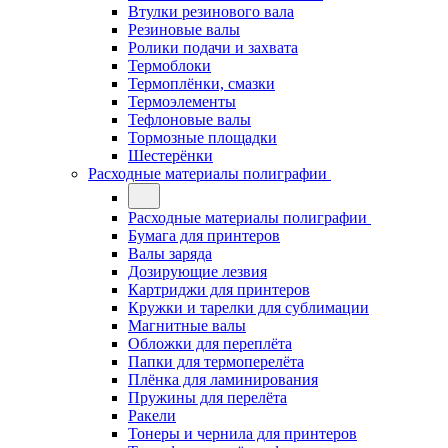
Втулки резинового вала
Резиновые валы
Ролики подачи и захвата
Термоблоки
Термоплёнки, смазки
Термоэлементы
Тефлоновые валы
Тормозные площадки
Шестерёнки
Расходные материалы полиграфии
Расходные материалы полиграфии
Бумага для принтеров
Валы заряда
Дозирующие лезвия
Картриджи для принтеров
Кружки и тарелки для сублимации
Магнитные валы
Обложки для переплёта
Папки для термоперелёта
Плёнка для ламинирования
Пружины для перелёта
Ракели
Тонеры и чернила для принтеров