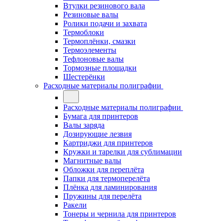
Втулки резинового вала
Резиновые валы
Ролики подачи и захвата
Термоблоки
Термоплёнки, смазки
Термоэлементы
Тефлоновые валы
Тормозные площадки
Шестерёнки
Расходные материалы полиграфии
Расходные материалы полиграфии
Бумага для принтеров
Валы заряда
Дозирующие лезвия
Картриджи для принтеров
Кружки и тарелки для сублимации
Магнитные валы
Обложки для переплёта
Папки для термоперелёта
Плёнка для ламинирования
Пружины для перелёта
Ракели
Тонеры и чернила для принтеров