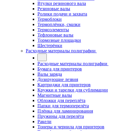
Втулки резинового вала
Резиновые валы
Ролики подачи и захвата
Термоблоки
Термоплёнки, смазки
Термоэлементы
Тефлоновые валы
Тормозные площадки
Шестерёнки
Расходные материалы полиграфии
Расходные материалы полиграфии
Бумага для принтеров
Валы заряда
Дозирующие лезвия
Картриджи для принтеров
Кружки и тарелки для сублимации
Магнитные валы
Обложки для переплёта
Папки для термоперелёта
Плёнка для ламинирования
Пружины для перелёта
Ракели
Тонеры и чернила для принтеров