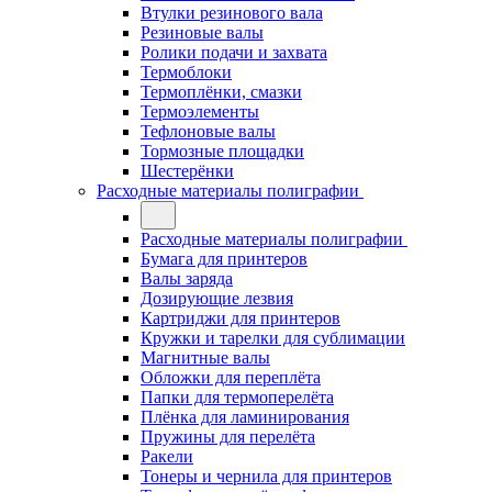
Втулки резинового вала
Резиновые валы
Ролики подачи и захвата
Термоблоки
Термоплёнки, смазки
Термоэлементы
Тефлоновые валы
Тормозные площадки
Шестерёнки
Расходные материалы полиграфии
Расходные материалы полиграфии
Бумага для принтеров
Валы заряда
Дозирующие лезвия
Картриджи для принтеров
Кружки и тарелки для сублимации
Магнитные валы
Обложки для переплёта
Папки для термоперелёта
Плёнка для ламинирования
Пружины для перелёта
Ракели
Тонеры и чернила для принтеров