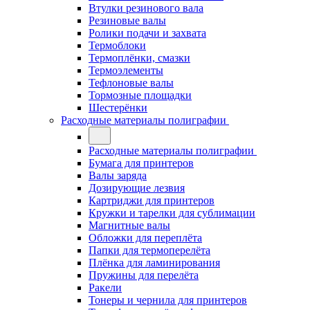
Втулки резинового вала
Резиновые валы
Ролики подачи и захвата
Термоблоки
Термоплёнки, смазки
Термоэлементы
Тефлоновые валы
Тормозные площадки
Шестерёнки
Расходные материалы полиграфии
Расходные материалы полиграфии
Бумага для принтеров
Валы заряда
Дозирующие лезвия
Картриджи для принтеров
Кружки и тарелки для сублимации
Магнитные валы
Обложки для переплёта
Папки для термоперелёта
Плёнка для ламинирования
Пружины для перелёта
Ракели
Тонеры и чернила для принтеров