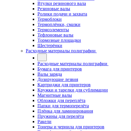
Втулки резинового вала
Резиновые валы
Ролики подачи и захвата
Термоблоки
Термоплёнки, смазки
Термоэлементы
Тефлоновые валы
Тормозные площадки
Шестерёнки
Расходные материалы полиграфии
Расходные материалы полиграфии
Бумага для принтеров
Валы заряда
Дозирующие лезвия
Картриджи для принтеров
Кружки и тарелки для сублимации
Магнитные валы
Обложки для переплёта
Папки для термоперелёта
Плёнка для ламинирования
Пружины для перелёта
Ракели
Тонеры и чернила для принтеров