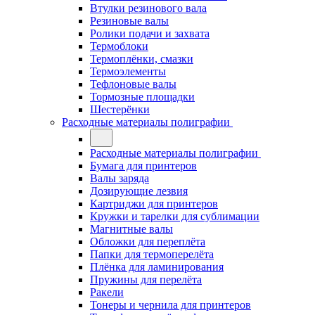
Втулки резинового вала
Резиновые валы
Ролики подачи и захвата
Термоблоки
Термоплёнки, смазки
Термоэлементы
Тефлоновые валы
Тормозные площадки
Шестерёнки
Расходные материалы полиграфии
Расходные материалы полиграфии
Бумага для принтеров
Валы заряда
Дозирующие лезвия
Картриджи для принтеров
Кружки и тарелки для сублимации
Магнитные валы
Обложки для переплёта
Папки для термоперелёта
Плёнка для ламинирования
Пружины для перелёта
Ракели
Тонеры и чернила для принтеров