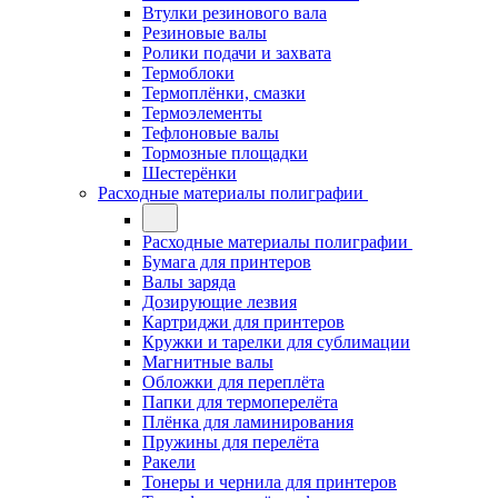
Втулки резинового вала
Резиновые валы
Ролики подачи и захвата
Термоблоки
Термоплёнки, смазки
Термоэлементы
Тефлоновые валы
Тормозные площадки
Шестерёнки
Расходные материалы полиграфии
Расходные материалы полиграфии
Бумага для принтеров
Валы заряда
Дозирующие лезвия
Картриджи для принтеров
Кружки и тарелки для сублимации
Магнитные валы
Обложки для переплёта
Папки для термоперелёта
Плёнка для ламинирования
Пружины для перелёта
Ракели
Тонеры и чернила для принтеров