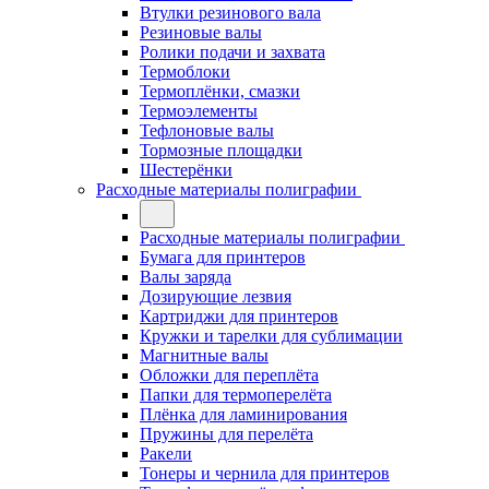
Втулки резинового вала
Резиновые валы
Ролики подачи и захвата
Термоблоки
Термоплёнки, смазки
Термоэлементы
Тефлоновые валы
Тормозные площадки
Шестерёнки
Расходные материалы полиграфии
Расходные материалы полиграфии
Бумага для принтеров
Валы заряда
Дозирующие лезвия
Картриджи для принтеров
Кружки и тарелки для сублимации
Магнитные валы
Обложки для переплёта
Папки для термоперелёта
Плёнка для ламинирования
Пружины для перелёта
Ракели
Тонеры и чернила для принтеров