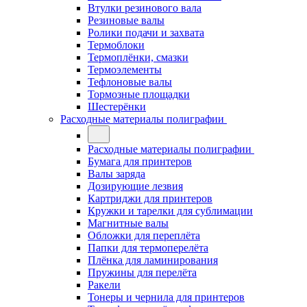
Втулки резинового вала
Резиновые валы
Ролики подачи и захвата
Термоблоки
Термоплёнки, смазки
Термоэлементы
Тефлоновые валы
Тормозные площадки
Шестерёнки
Расходные материалы полиграфии
Расходные материалы полиграфии
Бумага для принтеров
Валы заряда
Дозирующие лезвия
Картриджи для принтеров
Кружки и тарелки для сублимации
Магнитные валы
Обложки для переплёта
Папки для термоперелёта
Плёнка для ламинирования
Пружины для перелёта
Ракели
Тонеры и чернила для принтеров