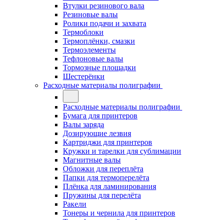
Втулки резинового вала
Резиновые валы
Ролики подачи и захвата
Термоблоки
Термоплёнки, смазки
Термоэлементы
Тефлоновые валы
Тормозные площадки
Шестерёнки
Расходные материалы полиграфии
Расходные материалы полиграфии
Бумага для принтеров
Валы заряда
Дозирующие лезвия
Картриджи для принтеров
Кружки и тарелки для сублимации
Магнитные валы
Обложки для переплёта
Папки для термоперелёта
Плёнка для ламинирования
Пружины для перелёта
Ракели
Тонеры и чернила для принтеров