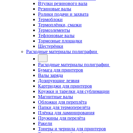
Втулки резинового вала
Резиновые валы
Ролики подачи и захвата
Термоблоки
Термоплёнки, смазки
Термоэлементы
Тефлоновые валы
Тормозные площадки
Шестерёнки
Расходные материалы полиграфии
Расходные материалы полиграфии
Бумага для принтеров
Валы заряда
Дозирующие лезвия
Картриджи для принтеров
Кружки и тарелки для сублимации
Магнитные валы
Обложки для переплёта
Папки для термоперелёта
Плёнка для ламинирования
Пружины для перелёта
Ракели
Тонеры и чернила для принтеров