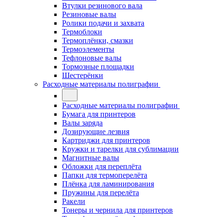
Втулки резинового вала
Резиновые валы
Ролики подачи и захвата
Термоблоки
Термоплёнки, смазки
Термоэлементы
Тефлоновые валы
Тормозные площадки
Шестерёнки
Расходные материалы полиграфии
Расходные материалы полиграфии
Бумага для принтеров
Валы заряда
Дозирующие лезвия
Картриджи для принтеров
Кружки и тарелки для сублимации
Магнитные валы
Обложки для переплёта
Папки для термоперелёта
Плёнка для ламинирования
Пружины для перелёта
Ракели
Тонеры и чернила для принтеров