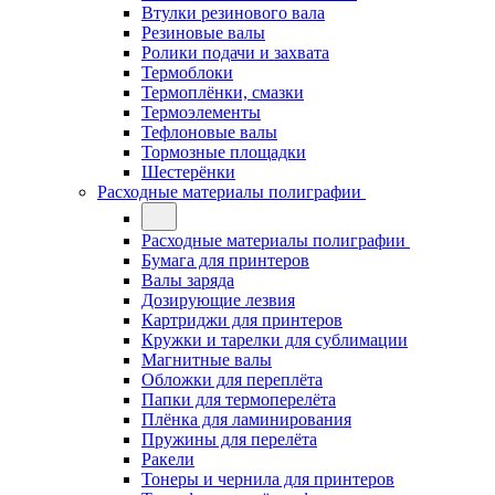
Втулки резинового вала
Резиновые валы
Ролики подачи и захвата
Термоблоки
Термоплёнки, смазки
Термоэлементы
Тефлоновые валы
Тормозные площадки
Шестерёнки
Расходные материалы полиграфии
Расходные материалы полиграфии
Бумага для принтеров
Валы заряда
Дозирующие лезвия
Картриджи для принтеров
Кружки и тарелки для сублимации
Магнитные валы
Обложки для переплёта
Папки для термоперелёта
Плёнка для ламинирования
Пружины для перелёта
Ракели
Тонеры и чернила для принтеров