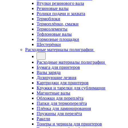
Втулки резинового вала
Резиновые валы
Ролики подачи и захвата
Термоблоки
Термоплёнки, смазки
Термоэлементы
Тефлоновые валы
Тормозные площадки
Шестерёнки
Расходные материалы полиграфии
Расходные материалы полиграфии
Бумага для принтеров
Валы заряда
Дозирующие лезвия
Картриджи для принтеров
Кружки и тарелки для сублимации
Магнитные валы
Обложки для переплёта
Папки для термоперелёта
Плёнка для ламинирования
Пружины для перелёта
Ракели
Тонеры и чернила для принтеров