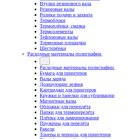
Втулки резинового вала
Резиновые валы
Ролики подачи и захвата
Термоблоки
Термоплёнки, смазки
Термоэлементы
Тефлоновые валы
Тормозные площадки
Шестерёнки
Расходные материалы полиграфии
Расходные материалы полиграфии
Бумага для принтеров
Валы заряда
Дозирующие лезвия
Картриджи для принтеров
Кружки и тарелки для сублимации
Магнитные валы
Обложки для переплёта
Папки для термоперелёта
Плёнка для ламинирования
Пружины для перелёта
Ракели
Тонеры и чернила для принтеров