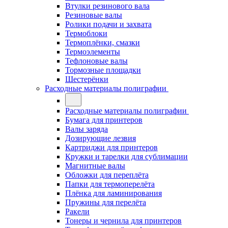
Втулки резинового вала
Резиновые валы
Ролики подачи и захвата
Термоблоки
Термоплёнки, смазки
Термоэлементы
Тефлоновые валы
Тормозные площадки
Шестерёнки
Расходные материалы полиграфии
Расходные материалы полиграфии
Бумага для принтеров
Валы заряда
Дозирующие лезвия
Картриджи для принтеров
Кружки и тарелки для сублимации
Магнитные валы
Обложки для переплёта
Папки для термоперелёта
Плёнка для ламинирования
Пружины для перелёта
Ракели
Тонеры и чернила для принтеров