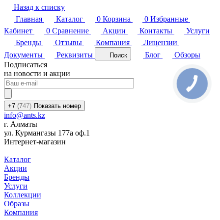
Назад к списку
Главная
Каталог
0
Корзина
0
Избранные
Кабинет
0
Сравнение
Акции
Контакты
Услуги
Бренды
Отзывы
Компания
Лицензии
Документы
Реквизиты
Блог
Обзоры
Поиск
Подписаться
на новости и акции
+7
(7
47)
Показать номер
info@ants.kz
г. Алматы
ул. Курмангазы 177а оф.1
Интернет-магазин
Каталог
Акции
Бренды
Услуги
Коллекции
Образы
Компания