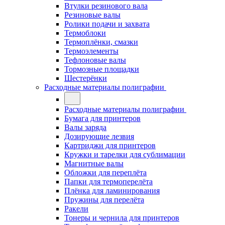
Втулки резинового вала
Резиновые валы
Ролики подачи и захвата
Термоблоки
Термоплёнки, смазки
Термоэлементы
Тефлоновые валы
Тормозные площадки
Шестерёнки
Расходные материалы полиграфии
Расходные материалы полиграфии
Бумага для принтеров
Валы заряда
Дозирующие лезвия
Картриджи для принтеров
Кружки и тарелки для сублимации
Магнитные валы
Обложки для переплёта
Папки для термоперелёта
Плёнка для ламинирования
Пружины для перелёта
Ракели
Тонеры и чернила для принтеров