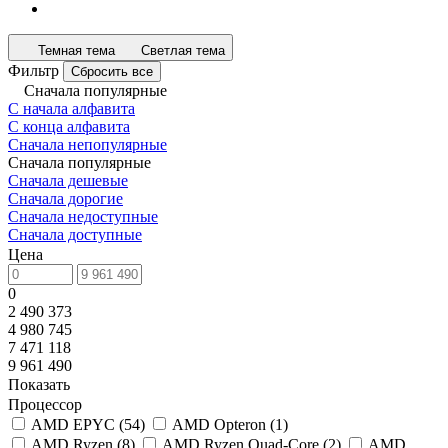
Темная тема
Светлая тема
Фильтр
Сбросить все
Сначала популярные
С начала алфавита
С конца алфавита
Сначала непопулярные
Сначала популярные
Сначала дешевые
Сначала дорогие
Сначала недоступные
Сначала доступные
Цена
0
2 490 373
4 980 745
7 471 118
9 961 490
Показать
Процессор
AMD EPYC
(
54
)
AMD Opteron
(
1
)
AMD Ryzen
(
8
)
AMD Ryzen Quad-Core
(
2
)
AMD