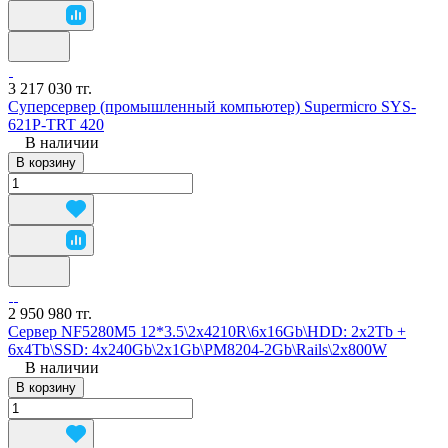
3 217 030 тг.
Суперсервер (промышленный компьютер) Supermicro SYS-
621P-TRT 420
В наличии
В корзину
2 950 980 тг.
Сервер NF5280M5 12*3.5\2x4210R\6x16Gb\HDD: 2x2Tb +
6x4Tb\SSD: 4x240Gb\2x1Gb\PM8204-2Gb\Rails\2x800W
В наличии
В корзину