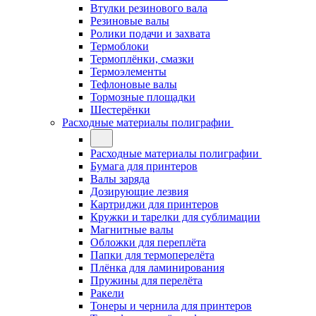
Втулки резинового вала
Резиновые валы
Ролики подачи и захвата
Термоблоки
Термоплёнки, смазки
Термоэлементы
Тефлоновые валы
Тормозные площадки
Шестерёнки
Расходные материалы полиграфии
Расходные материалы полиграфии
Бумага для принтеров
Валы заряда
Дозирующие лезвия
Картриджи для принтеров
Кружки и тарелки для сублимации
Магнитные валы
Обложки для переплёта
Папки для термоперелёта
Плёнка для ламинирования
Пружины для перелёта
Ракели
Тонеры и чернила для принтеров