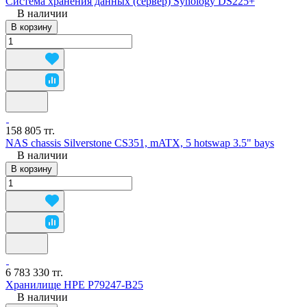
Система хранения данных (сервер) Synology DS225+
В наличии
В корзину
158 805 тг.
NAS chassis Silverstone CS351, mATX, 5 hotswap 3.5" bays
В наличии
В корзину
6 783 330 тг.
Хранилище HPE P79247-B25
В наличии