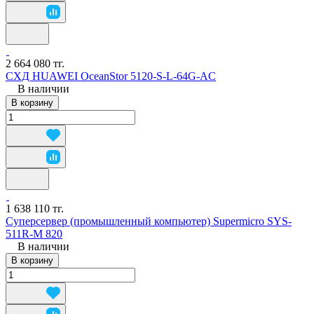
2 664 080 тг.
СХД HUAWEI OceanStor 5120-S-L-64G-AC
В наличии
В корзину
1 638 110 тг.
Суперсервер (промышленный компьютер) Supermicro SYS-
511R-M 820
В наличии
В корзину