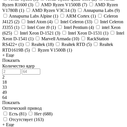
Ryzen R1600
(
3
)
AMD Ryzen V1500B
(
7
)
AMD Ryzen
V1780B
(
1
)
AMD Ryzen V3C14
(
3
)
Annapurna Labs
(
9
)
Annapurna Labs Alpine
(
1
)
ARM Cortex
(
1
)
Celeron
J4125
(
2
)
Intel Atom
(
4
)
Intel Celeron
(
33
)
Intel Celeron
J3355
(
1
)
Intel Core i9
(
1
)
Intel Pentium
(
4
)
intel Xeon
(
625
)
Intel Xeon D-1521
(
3
)
Intel Xeon D-1531
(
1
)
Intel
Xeon D-1541
(
1
)
Marvell Armada
(
10
)
RackStation
RS422+
(
1
)
Realtek
(
18
)
Realtek RTD
(
5
)
Realtek
RTD1619B
(
5
)
Ryzen V1500B
(
1
)
+ Еще
Показать
Количество ядер
2
18
33
49
64
Показать
Оптический привод
Есть
(
81
)
Нет
(
688
)
Отсутствует
(
163
)
+ Еще