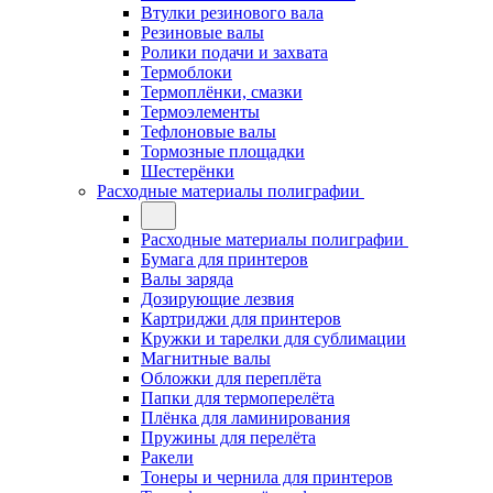
Втулки резинового вала
Резиновые валы
Ролики подачи и захвата
Термоблоки
Термоплёнки, смазки
Термоэлементы
Тефлоновые валы
Тормозные площадки
Шестерёнки
Расходные материалы полиграфии
Расходные материалы полиграфии
Бумага для принтеров
Валы заряда
Дозирующие лезвия
Картриджи для принтеров
Кружки и тарелки для сублимации
Магнитные валы
Обложки для переплёта
Папки для термоперелёта
Плёнка для ламинирования
Пружины для перелёта
Ракели
Тонеры и чернила для принтеров