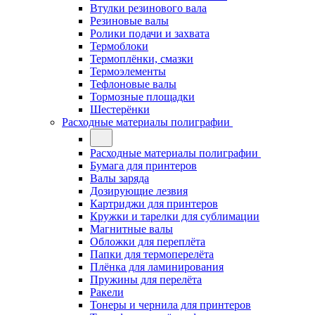
Втулки резинового вала
Резиновые валы
Ролики подачи и захвата
Термоблоки
Термоплёнки, смазки
Термоэлементы
Тефлоновые валы
Тормозные площадки
Шестерёнки
Расходные материалы полиграфии
Расходные материалы полиграфии
Бумага для принтеров
Валы заряда
Дозирующие лезвия
Картриджи для принтеров
Кружки и тарелки для сублимации
Магнитные валы
Обложки для переплёта
Папки для термоперелёта
Плёнка для ламинирования
Пружины для перелёта
Ракели
Тонеры и чернила для принтеров