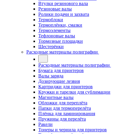
Втулки резинового вала
Резиновые валы
Ролики подачи и захвата
Термоблоки
Термоплёнки, смазки
Термоэлементы
Тефлоновые валы
Тормозные площадки
Шестерёнки
Расходные материалы полиграфии
Расходные материалы полиграфии
Бумага для принтеров
Валы заряда
Дозирующие лезвия
Картриджи для принтеров
Кружки и тарелки для сублимации
Магнитные валы
Обложки для переплёта
Папки для термоперелёта
Плёнка для ламинирования
Пружины для перелёта
Ракели
Тонеры и чернила для принтеров