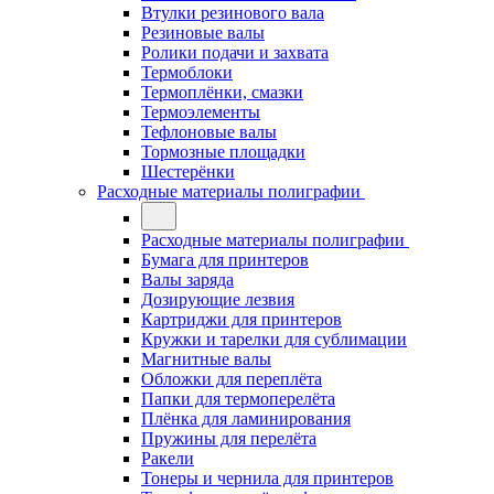
Втулки резинового вала
Резиновые валы
Ролики подачи и захвата
Термоблоки
Термоплёнки, смазки
Термоэлементы
Тефлоновые валы
Тормозные площадки
Шестерёнки
Расходные материалы полиграфии
Расходные материалы полиграфии
Бумага для принтеров
Валы заряда
Дозирующие лезвия
Картриджи для принтеров
Кружки и тарелки для сублимации
Магнитные валы
Обложки для переплёта
Папки для термоперелёта
Плёнка для ламинирования
Пружины для перелёта
Ракели
Тонеры и чернила для принтеров