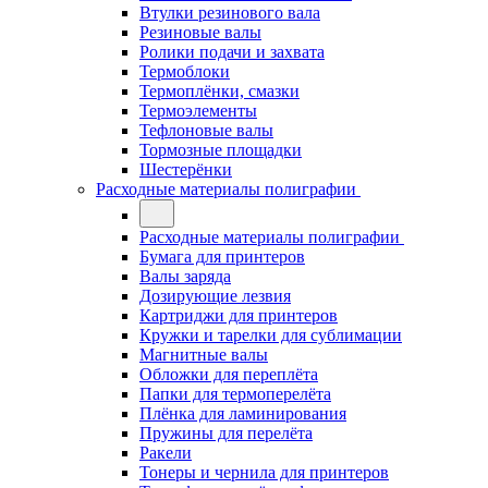
Втулки резинового вала
Резиновые валы
Ролики подачи и захвата
Термоблоки
Термоплёнки, смазки
Термоэлементы
Тефлоновые валы
Тормозные площадки
Шестерёнки
Расходные материалы полиграфии
Расходные материалы полиграфии
Бумага для принтеров
Валы заряда
Дозирующие лезвия
Картриджи для принтеров
Кружки и тарелки для сублимации
Магнитные валы
Обложки для переплёта
Папки для термоперелёта
Плёнка для ламинирования
Пружины для перелёта
Ракели
Тонеры и чернила для принтеров