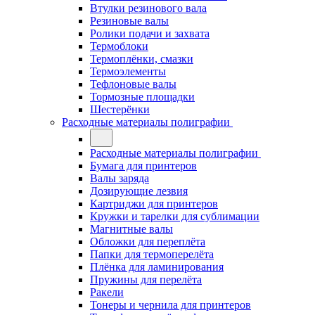
Втулки резинового вала
Резиновые валы
Ролики подачи и захвата
Термоблоки
Термоплёнки, смазки
Термоэлементы
Тефлоновые валы
Тормозные площадки
Шестерёнки
Расходные материалы полиграфии
Расходные материалы полиграфии
Бумага для принтеров
Валы заряда
Дозирующие лезвия
Картриджи для принтеров
Кружки и тарелки для сублимации
Магнитные валы
Обложки для переплёта
Папки для термоперелёта
Плёнка для ламинирования
Пружины для перелёта
Ракели
Тонеры и чернила для принтеров