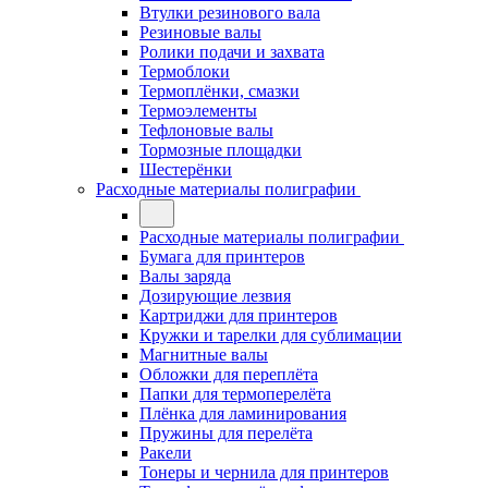
Втулки резинового вала
Резиновые валы
Ролики подачи и захвата
Термоблоки
Термоплёнки, смазки
Термоэлементы
Тефлоновые валы
Тормозные площадки
Шестерёнки
Расходные материалы полиграфии
Расходные материалы полиграфии
Бумага для принтеров
Валы заряда
Дозирующие лезвия
Картриджи для принтеров
Кружки и тарелки для сублимации
Магнитные валы
Обложки для переплёта
Папки для термоперелёта
Плёнка для ламинирования
Пружины для перелёта
Ракели
Тонеры и чернила для принтеров