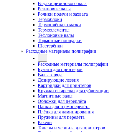
Втулки резинового вала
Резиновые валы
Ролики подачи и захвата
Термоблоки
Термоплёнки, смазки
Термоэлементы
Тефлоновые валы
Тормозные площадки
Шестерёнки
Расходные материалы полиграфии
Расходные материалы полиграфии
Бумага для принтеров
Валы заряда
Дозирующие лезвия
Картриджи для принтеров
Кружки и тарелки для сублимации
Магнитные валы
Обложки для переплёта
Папки для термоперелёта
Плёнка для ламинирования
Пружины для перелёта
Ракели
Тонеры и чернила для принтеров