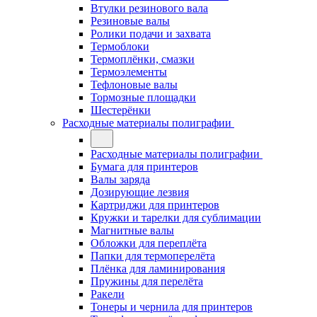
Втулки резинового вала
Резиновые валы
Ролики подачи и захвата
Термоблоки
Термоплёнки, смазки
Термоэлементы
Тефлоновые валы
Тормозные площадки
Шестерёнки
Расходные материалы полиграфии
Расходные материалы полиграфии
Бумага для принтеров
Валы заряда
Дозирующие лезвия
Картриджи для принтеров
Кружки и тарелки для сублимации
Магнитные валы
Обложки для переплёта
Папки для термоперелёта
Плёнка для ламинирования
Пружины для перелёта
Ракели
Тонеры и чернила для принтеров